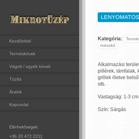
LENYOMATOS
Kategória:
Termé
Kezdőoldal
mészkő
Terméskövek
Alkalmazási terüle
Vágott / egyéb kövek
pillérek, támfalak,
grillek illetve bel
Tüzifa
stb.
Áraink
Vastagság: 1-3 cm
Kapcsolat
Szín: Sárgás
Elérhetőségek:
+36 20 472 2211